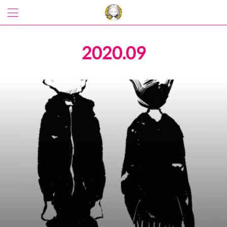
2020
.
09