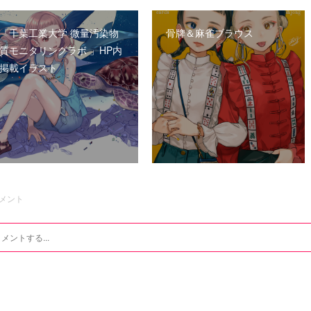
「千葉工業大学 微量汚染物
骨牌＆麻雀ブラウス
質モニタリングラボ 」HP内
掲載イラスト
メント