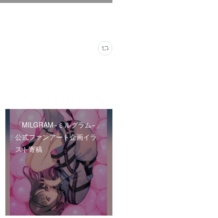
「MILGRAM−ミルグラム−」
公式ファンアート企画イラ
スト寄稿