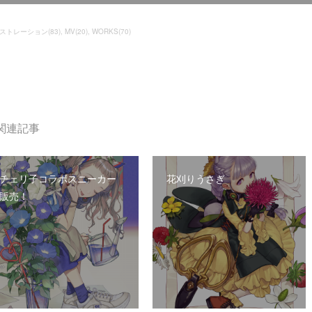
ストレーション
(
83
)
MV
(
20
)
WORKS
(
70
)
関連記事
チェリ子コラボスニーカー
花刈りうさぎ
販売！