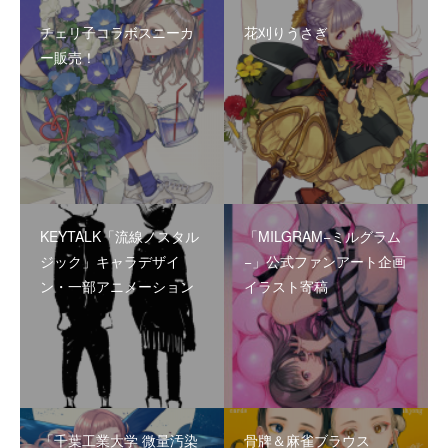
チェリ子コラボスニーカ
花刈りうさぎ
ー販売！
KEYTALK「流線ノスタル
「MILGRAM−ミルグラム
ジック」キャラデザイ
−」公式ファンアート企画
ン・一部アニメーション
イラスト寄稿
「千葉工業大学 微量汚染
骨牌＆麻雀ブラウス