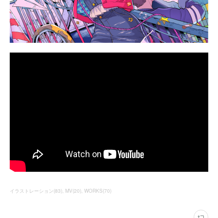
イラストレーション
(
83
)
MV
(
20
)
WORKS
(
70
)