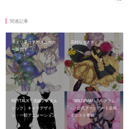
関連記事
チェリ子コラボスニーカ
花刈りうさぎ
ー販売！
KEYTALK「流線ノスタル
「MILGRAM−ミルグラム
ジック」キャラデザイ
−」公式ファンアート企画
ン・一部アニメーション
イラスト寄稿