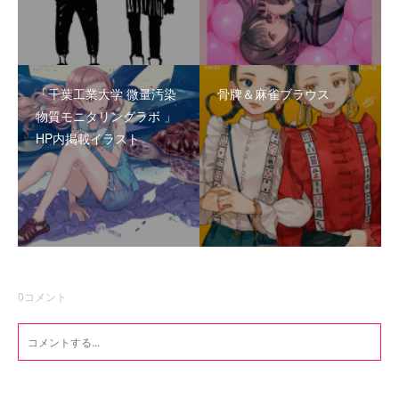
「千葉工業大学 微量汚染
骨牌＆麻雀ブラウス
物質モニタリングラボ 」
HP内掲載イラスト
0
コメント