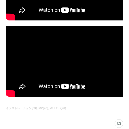
イラストレーション
(
83
)
MV
(
20
)
WORKS
(
70
)