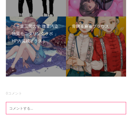
「千葉工業大学 微量汚染
骨牌＆麻雀ブラウス
物質モニタリングラボ 」
HP内掲載イラスト
0
コメント