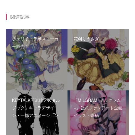
関連記事
チェリ子コラボスニーカ
花刈りうさぎ
ー販売！
KEYTALK「流線ノスタル
「MILGRAM−ミルグラム
ジック」キャラデザイ
−」公式ファンアート企画
ン・一部アニメーション
イラスト寄稿