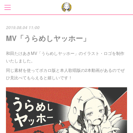
2019.08.04 11:00
MV「うらめしヤッホー」
和田たけあきMV「うらめしヤッホー」のイラスト・ロゴを制作
いたしました。
同じ素材を使ってボカロ版と本人歌唱版の2本動画があるのでぜ
ひ見比べてもらえると嬉しいです！