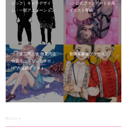
ジック」キャラデザイ
−」公式ファンアート企画
ン・一部アニメーション
イラスト寄稿
「千葉工業大学 微量汚染
骨牌＆麻雀ブラウス
物質モニタリングラボ 」
HP内掲載イラスト
0
コメント