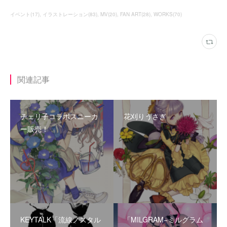
イベント
(
17
)
イラストレーション
(
83
)
MV
(
20
)
FAN ART
(
28
)
WORKS
(
70
)
関連記事
チェリ子コラボスニーカ
花刈りうさぎ
ー販売！
KEYTALK「流線ノスタル
「MILGRAM−ミルグラム