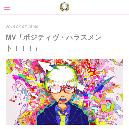
2018.06.07 15:00
MV「ポジティヴ・ハラスメン
ト！！！」