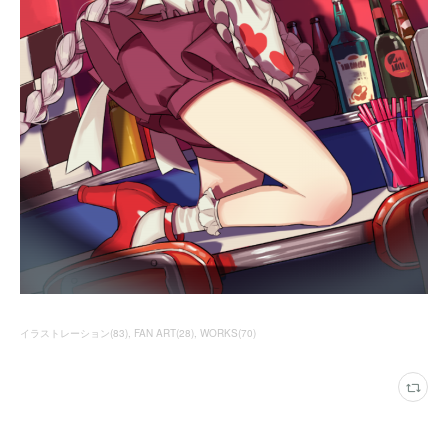
イラストレーション
(
83
)
FAN ART
(
28
)
WORKS
(
70
)