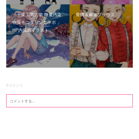
「千葉工業大学 微量汚染
骨牌＆麻雀ブラウス
物質モニタリングラボ 」
HP内掲載イラスト
0
コメント