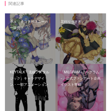
関連記事
チェリ子コラボスニーカ
花刈りうさぎ
ー販売！
KEYTALK「流線ノスタル
「MILGRAM−ミルグラム
ジック」キャラデザイ
−」公式ファンアート企画
ン・一部アニメーション
イラスト寄稿