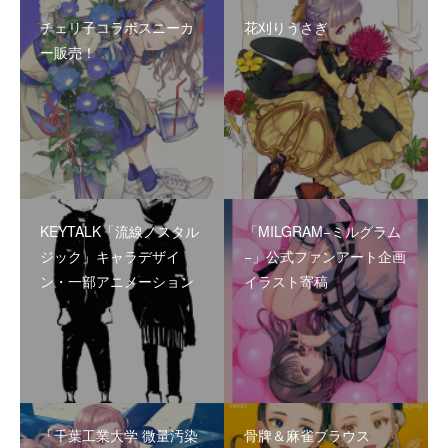
チェリ子コラボスニーカ
花刈りうさぎ
ー販売！
KEYTALK「流線ノスタル
「MILGRAM−ミルグラム
ジック」キャラデザイ
−」公式ファンアート企画
ン・一部アニメーション
イラスト寄稿
「千葉工業大学 微量汚染
骨牌＆麻雀ブラウス