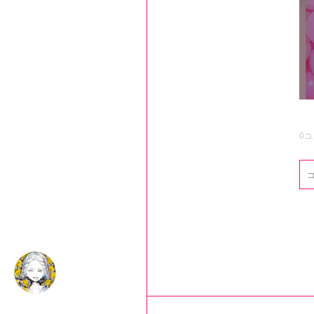
0
コ
CERISE