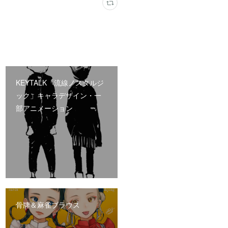
KEYTALK「流線ノスタルジ
ック」キャラデザイン・一
部アニメーション
骨牌＆麻雀ブラウス