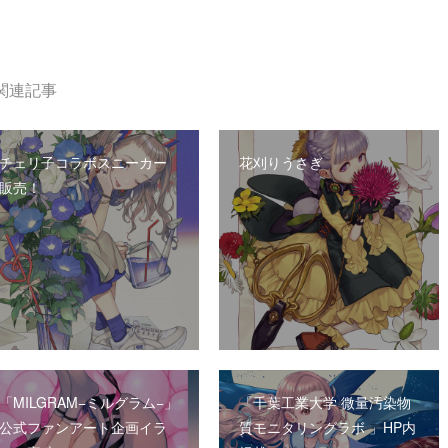
関連記事
チェリ子コラボスニーカー
花刈りうさぎ
販売！
「MILGRAM−ミルグラム−」
「千葉工業大学 微量汚染物
公式ファンアート企画イラ
質モニタリングラボ 」HP内