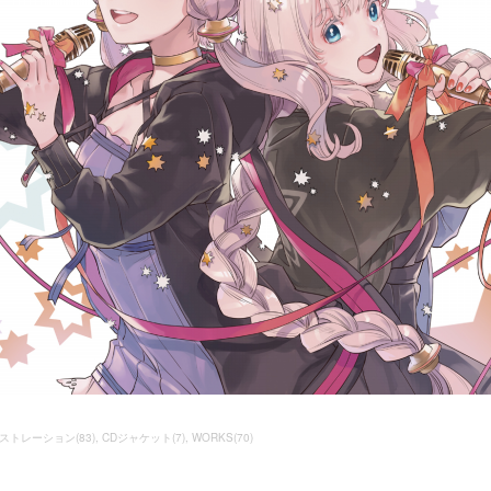
ストレーション
(
83
)
CDジャケット
(
7
)
WORKS
(
70
)