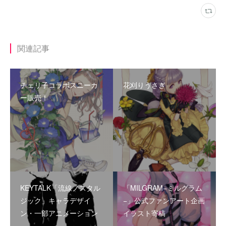
関連記事
チェリ子コラボスニーカ
花刈りうさぎ
ー販売！
KEYTALK「流線ノスタル
「MILGRAM−ミルグラム
ジック」キャラデザイ
−」公式ファンアート企画
ン・一部アニメーション
イラスト寄稿