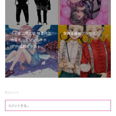
「千葉工業大学 微量汚染
骨牌＆麻雀ブラウス
物質モニタリングラボ 」
HP内掲載イラスト
0
コメント