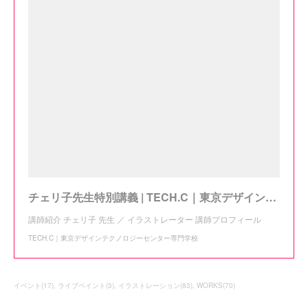
チェリ子先生特別講義 | TECH.C｜東京デザインテクノロジーセンター専門学校
講師紹介 チェリ子 先生 ／ イラストレーター 講師プロフィール
TECH.C｜東京デザインテクノロジーセンター専門学校
イベント
(
17
)
ライブペイント
(
3
)
イラストレーション
(
83
)
WORKS
(
70
)