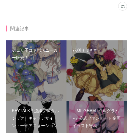
関連記事
チェリ子コラボスニーカ
花刈りうさぎ
ー販売！
KEYTALK「流線ノスタル
「MILGRAM−ミルグラム
ジック」キャラデザイ
−」公式ファンアート企画
ン・一部アニメーション
イラスト寄稿