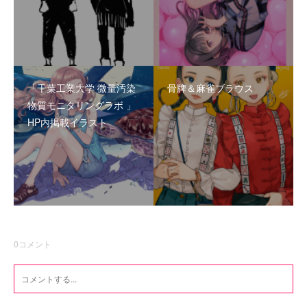
「千葉工業大学 微量汚染
骨牌＆麻雀ブラウス
物質モニタリングラボ 」
HP内掲載イラスト
0
コメント