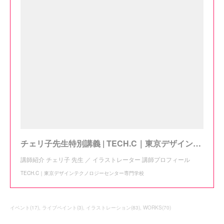
チェリ子先生特別講義 | TECH.C｜東京デザインテクノロジーセンター専門学校
講師紹介 チェリ子 先生 ／ イラストレーター 講師プロフィール
TECH.C｜東京デザインテクノロジーセンター専門学校
イベント
(
17
)
ライブペイント
(
3
)
イラストレーション
(
83
)
WORKS
(
70
)