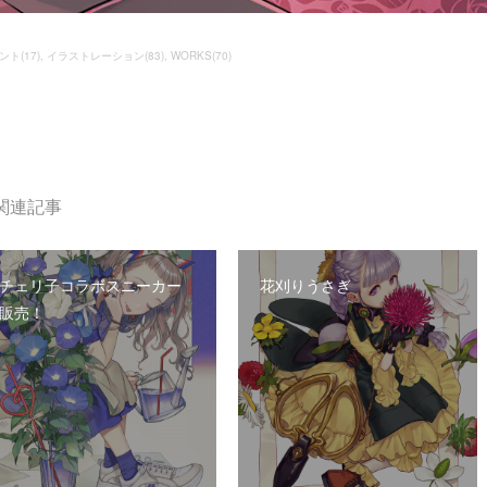
ント
(
17
)
イラストレーション
(
83
)
WORKS
(
70
)
関連記事
チェリ子コラボスニーカー
花刈りうさぎ
販売！