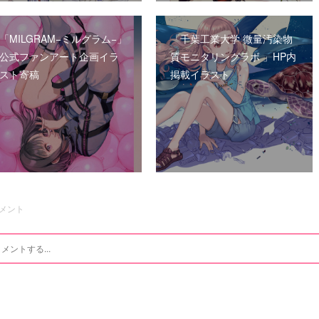
「MILGRAM−ミルグラム−」
「千葉工業大学 微量汚染物
公式ファンアート企画イラ
質モニタリングラボ 」HP内
スト寄稿
掲載イラスト
メント