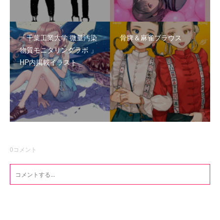
「千葉工業大学 微量汚染
骨牌＆麻雀ブラウス
物質モニタリングラボ 」
HP内掲載イラスト
0
コメント