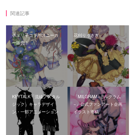
関連記事
チェリ子コラボスニーカ
花刈りうさぎ
ー販売！
KEYTALK「流線ノスタル
「MILGRAM−ミルグラム
ジック」キャラデザイ
−」公式ファンアート企画
ン・一部アニメーション
イラスト寄稿