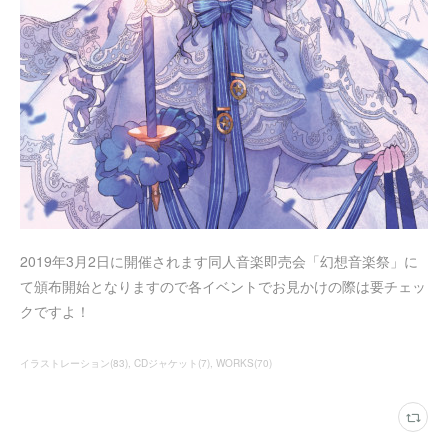
2019年3月2日に開催されます同人音楽即売会「幻想音楽祭」に
て頒布開始となりますので各イベントでお見かけの際は要チェッ
クですよ！
イラストレーション
(
83
)
CDジャケット
(
7
)
WORKS
(
70
)