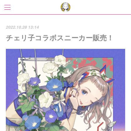
2022.10.28 13:14
チェリ子コラボスニーカー販売！