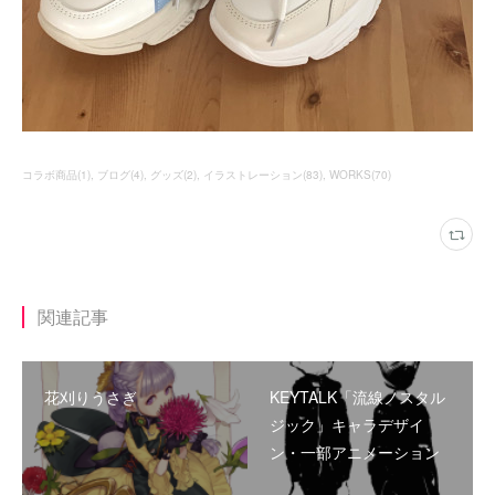
コラボ商品
(
1
)
ブログ
(
4
)
グッズ
(
2
)
イラストレーション
(
83
)
WORKS
(
70
)
関連記事
花刈りうさぎ
KEYTALK「流線ノスタル
ジック」キャラデザイ
ン・一部アニメーション