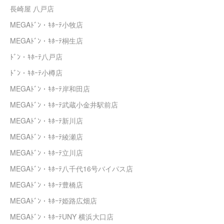
長崎屋 八戸店
MEGAﾄﾞﾝ・ｷﾎｰﾃ小牧店
MEGAﾄﾞﾝ・ｷﾎｰﾃ桐生店
ﾄﾞﾝ・ｷﾎｰﾃ八戸店
ﾄﾞﾝ・ｷﾎｰﾃ小樽店
MEGAﾄﾞﾝ・ｷﾎｰﾃ岸和田店
MEGAﾄﾞﾝ・ｷﾎｰﾃ武蔵小金井駅前店
MEGAﾄﾞﾝ・ｷﾎｰﾃ新川店
MEGAﾄﾞﾝ・ｷﾎｰﾃ綾瀬店
MEGAﾄﾞﾝ・ｷﾎｰﾃ立川店
MEGAﾄﾞﾝ・ｷﾎｰﾃ八千代16号バイパス店
MEGAﾄﾞﾝ・ｷﾎｰﾃ豊橋店
MEGAﾄﾞﾝ・ｷﾎｰﾃ姫路広畑店
MEGAﾄﾞﾝ・ｷﾎｰﾃUNY 横浜大口店