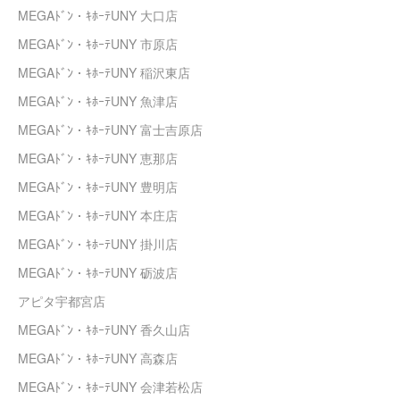
MEGAﾄﾞﾝ・ｷﾎｰﾃUNY 大口店
MEGAﾄﾞﾝ・ｷﾎｰﾃUNY 市原店
MEGAﾄﾞﾝ・ｷﾎｰﾃUNY 稲沢東店
MEGAﾄﾞﾝ・ｷﾎｰﾃUNY 魚津店
MEGAﾄﾞﾝ・ｷﾎｰﾃUNY 富士吉原店
MEGAﾄﾞﾝ・ｷﾎｰﾃUNY 恵那店
MEGAﾄﾞﾝ・ｷﾎｰﾃUNY 豊明店
MEGAﾄﾞﾝ・ｷﾎｰﾃUNY 本庄店
MEGAﾄﾞﾝ・ｷﾎｰﾃUNY 掛川店
MEGAﾄﾞﾝ・ｷﾎｰﾃUNY 砺波店
アピタ宇都宮店
MEGAﾄﾞﾝ・ｷﾎｰﾃUNY 香久山店
MEGAﾄﾞﾝ・ｷﾎｰﾃUNY 高森店
MEGAﾄﾞﾝ・ｷﾎｰﾃUNY 会津若松店