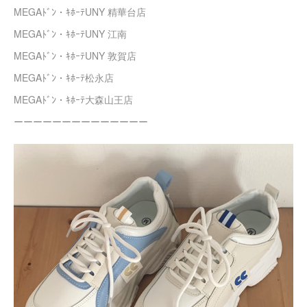
MEGAﾄﾞﾝ・ｷﾎｰﾃUNY 精華台店
MEGAﾄﾞﾝ・ｷﾎｰﾃUNY 江南
MEGAﾄﾞﾝ・ｷﾎｰﾃUNY 敦賀店
MEGAﾄﾞﾝ・ｷﾎｰﾃ松永店
MEGAﾄﾞﾝ・ｷﾎｰﾃ大森山王店
ーーーーーーーーーーーーーー