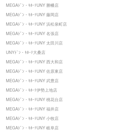
MEGAﾄﾞﾝ・ｷﾎｰﾃUNY 勝幡店
MEGAﾄﾞﾝ・ｷﾎｰﾃUNY 藤岡店
MEGAﾄﾞﾝ・ｷﾎｰﾃUNY 浜松泉町店
MEGAﾄﾞﾝ・ｷﾎｰﾃUNY 名張店
MEGAﾄﾞﾝ・ｷﾎｰﾃUNY 太田川店
UNYﾄﾞﾝ・ｷﾎｰﾃ大桑店
MEGAﾄﾞﾝ・ｷﾎｰﾃUNY 西大和店
MEGAﾄﾞﾝ・ｷﾎｰﾃUNY 佐原東店
MEGAﾄﾞﾝ・ｷﾎｰﾃUNY 武豊店
MEGAﾄﾞﾝ・ｷﾎｰﾃ伊勢上地店
MEGAﾄﾞﾝ・ｷﾎｰﾃUNY 桃花台店
MEGAﾄﾞﾝ・ｷﾎｰﾃUNY 福井店
MEGAﾄﾞﾝ・ｷﾎｰﾃUNY 小牧店
MEGAﾄﾞﾝ・ｷﾎｰﾃUNY 岐阜店