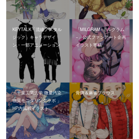
KEYTALK「流線ノスタル
「MILGRAM−ミルグラム
ジック」キャラデザイ
−」公式ファンアート企画
ン・一部アニメーション
イラスト寄稿
「千葉工業大学 微量汚染
骨牌＆麻雀ブラウス
物質モニタリングラボ 」
HP内掲載イラスト