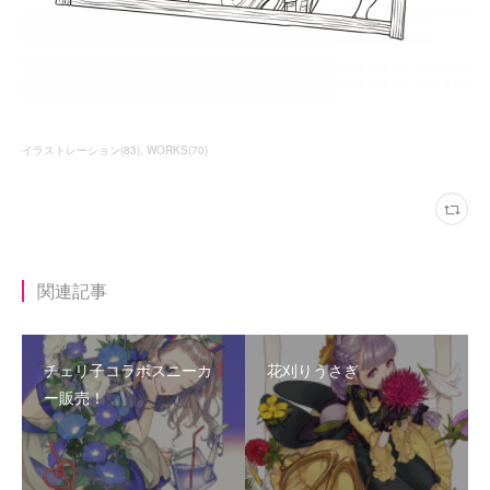
イラストレーション
(
83
)
WORKS
(
70
)
関連記事
チェリ子コラボスニーカ
花刈りうさぎ
ー販売！