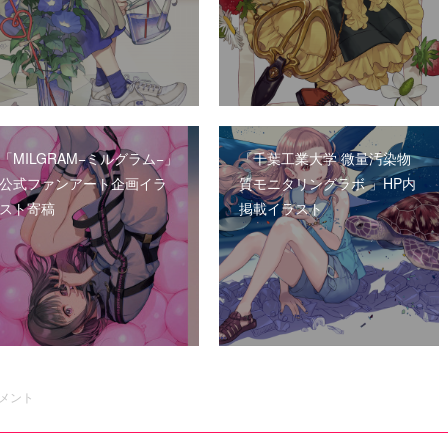
「MILGRAM−ミルグラム−」
「千葉工業大学 微量汚染物
公式ファンアート企画イラ
質モニタリングラボ 」HP内
スト寄稿
掲載イラスト
メント