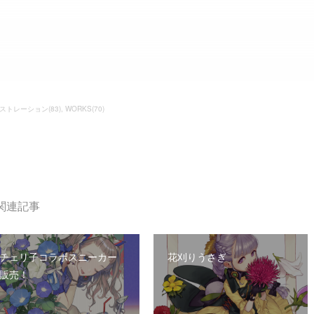
ストレーション
(
83
)
WORKS
(
70
)
関連記事
チェリ子コラボスニーカー
花刈りうさぎ
販売！