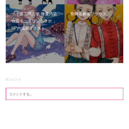
「千葉工業大学 微量汚染
骨牌＆麻雀ブラウス
物質モニタリングラボ 」
HP内掲載イラスト
0
コメント