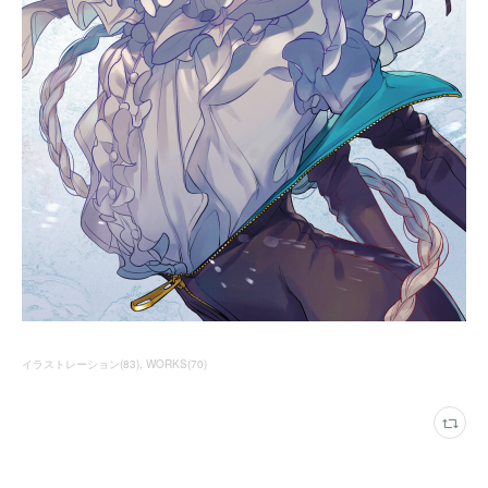
イラストレーション
(
83
)
WORKS
(
70
)