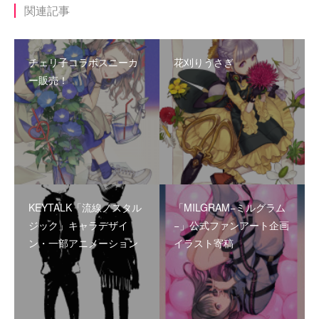
関連記事
チェリ子コラボスニーカ
花刈りうさぎ
ー販売！
KEYTALK「流線ノスタル
「MILGRAM−ミルグラム
ジック」キャラデザイ
−」公式ファンアート企画
ン・一部アニメーション
イラスト寄稿