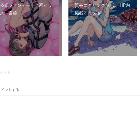
公式ファンアート企画イラ
質モニタリングラボ 」HP内
スト寄稿
掲載イラスト
メント