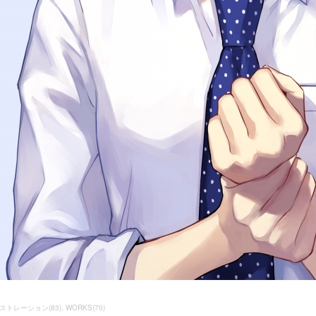
ストレーション
(
83
)
WORKS
(
70
)