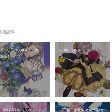
関連記事
チェリ子コラボスニーカー
花刈りうさぎ
販売！
「MILGRAM−ミルグラム−」
「千葉工業大学 微量汚染物