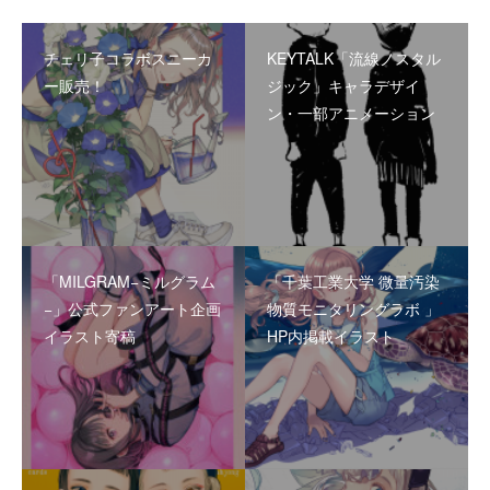
チェリ子コラボスニーカ
KEYTALK「流線ノスタル
ー販売！
ジック」キャラデザイ
ン・一部アニメーション
「MILGRAM−ミルグラム
「千葉工業大学 微量汚染
−」公式ファンアート企画
物質モニタリングラボ 」
イラスト寄稿
HP内掲載イラスト