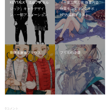
KEYTALK「流線ノスタル
「千葉工業大学 微量汚染
ジック」キャラデザイ
物質モニタリングラボ 」
ン・一部アニメーション
HP内掲載イラスト
骨牌＆麻雀ブラウス
フリルの逆襲
0
コメント