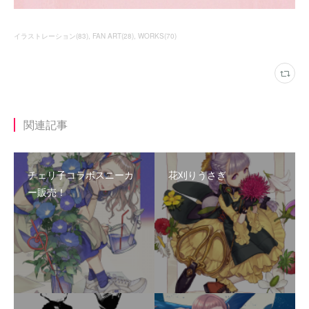
イラストレーション
(
83
)
FAN ART
(
28
)
WORKS
(
70
)
関連記事
チェリ子コラボスニーカ
花刈りうさぎ
ー販売！