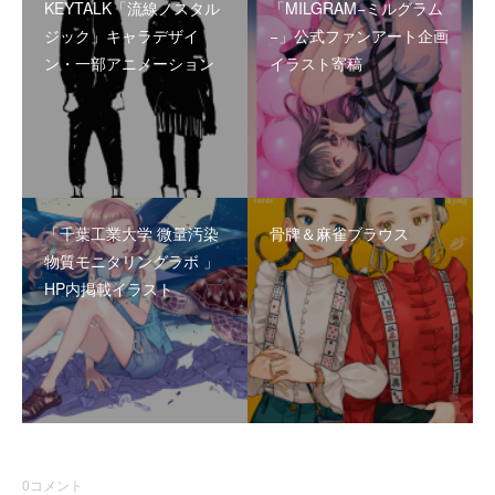
KEYTALK「流線ノスタル
「MILGRAM−ミルグラム
ジック」キャラデザイ
−」公式ファンアート企画
ン・一部アニメーション
イラスト寄稿
「千葉工業大学 微量汚染
骨牌＆麻雀ブラウス
物質モニタリングラボ 」
HP内掲載イラスト
0
コメント