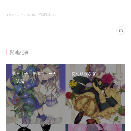
イラストレーション
(
83
)
WORKS
(
70
)
関連記事
チェリ子コラボスニーカ
花刈りうさぎ
ー販売！