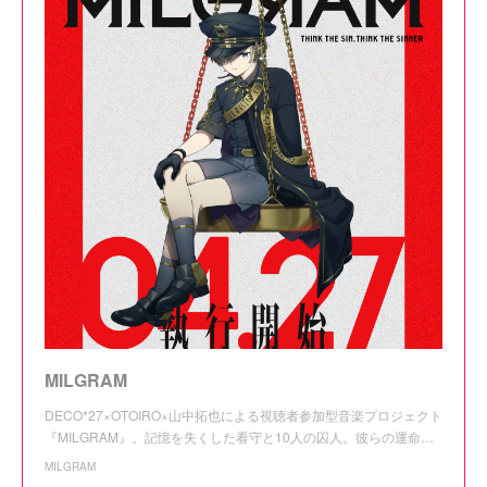
MILGRAM
DECO*27×OTOIRO×山中拓也による視聴者参加型音楽プロジェクト
『MILGRAM』。記憶を失くした看守と10人の囚人。彼らの運命…
MILGRAM