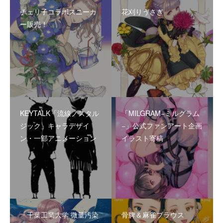
チェリ子コラボスニーカ
花刈りうさぎ
ー販売！
KEYTALK「流線ノスタル
「MILGRAM−ミルグラム
ジック」キャラデザイ
−」公式ファンアート企画
ン・一部アニメーション
イラスト寄稿
「千葉工業大学 微量汚染
骨牌＆麻雀ブラウス