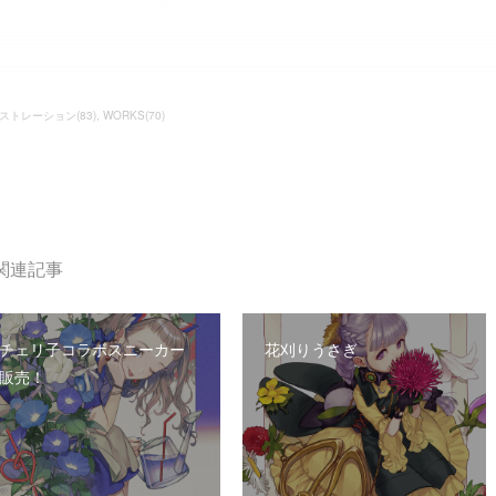
ストレーション
(
83
)
WORKS
(
70
)
関連記事
チェリ子コラボスニーカー
花刈りうさぎ
販売！