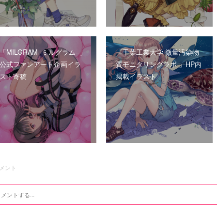
「MILGRAM−ミルグラム−」
「千葉工業大学 微量汚染物
公式ファンアート企画イラ
質モニタリングラボ 」HP内
スト寄稿
掲載イラスト
メント