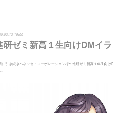
20.03.13 15:00
進研ゼミ新高１生向けDMイラ
回に引き続きベネッセ・コーポレーション様の進研ゼミ新高１年生向け
た。