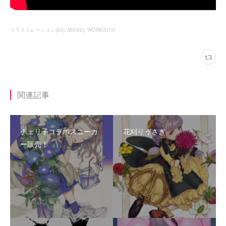
イラストレーション
(
83
)
MV
(
20
)
WORKS
(
70
)
関連記事
チェリ子コラボスニーカ
花刈りうさぎ
ー販売！