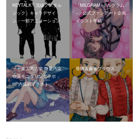
KEYTALK「流線ノスタル
「MILGRAM−ミルグラム
ジック」キャラデザイ
−」公式ファンアート企画
ン・一部アニメーション
イラスト寄稿
「千葉工業大学 微量汚染
骨牌＆麻雀ブラウス
物質モニタリングラボ 」
HP内掲載イラスト
0
コメント