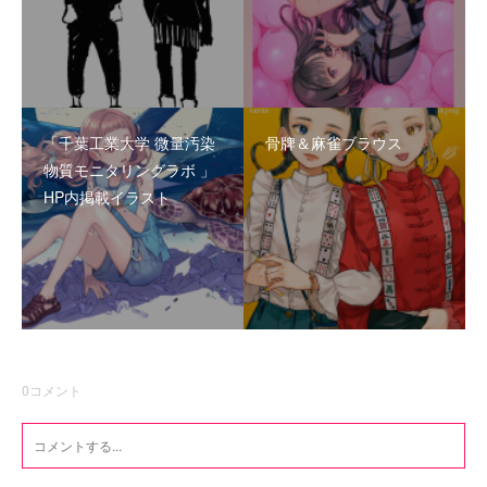
「千葉工業大学 微量汚染
骨牌＆麻雀ブラウス
物質モニタリングラボ 」
HP内掲載イラスト
0
コメント