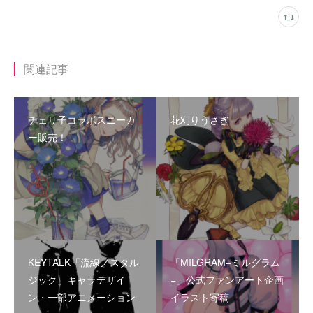
関連記事
チェリ子コラボスニーカ
花刈りうさぎ
ー販売！
KEYTALK「流線ノスタル
「MILGRAM−ミルグラム
ジック」キャラデザイ
−」公式ファンアート企画
ン・一部アニメーション
イラスト寄稿