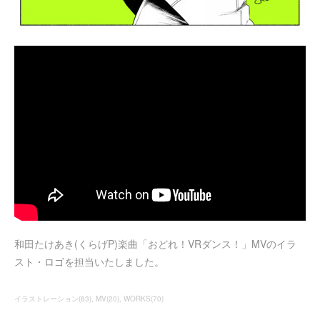
和田たけあき(くらげP)楽曲「おどれ！VRダンス！」MVのイラ
スト・ロゴを担当いたしました。
イラストレーション
(
83
)
MV
(
20
)
WORKS
(
70
)