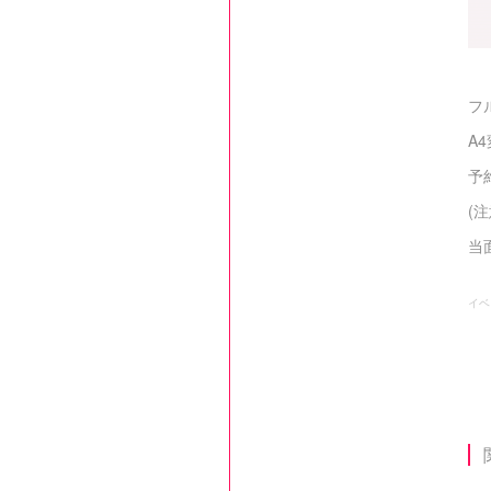
フ
A
予約
(
当
イベ