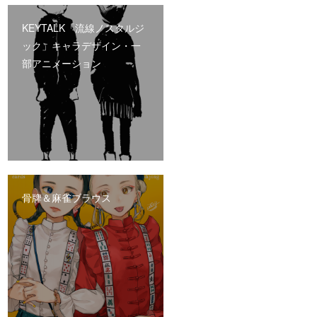
KEYTALK「流線ノスタルジ
ック」キャラデザイン・一
部アニメーション
骨牌＆麻雀ブラウス