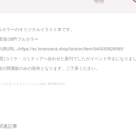
ルカラーのオリジナルイラスト本です。
4変形/28P/フルカラー
用URL→https://ec.toranoana.shop/tora/ec/item/040030828585/
注意)コミケ・コミティアへ合わせた新刊でしたがイベント中止になりま
面の間通販のみの頒布となります。ご了承ください。
ント
(
17
)
イラストレーション
(
83
)
WORKS
(
70
)
関連記事