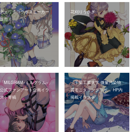
チェリ子コラボスニーカー
花刈りうさぎ
販売！
「MILGRAM−ミルグラム−」
「千葉工業大学 微量汚染物
公式ファンアート企画イラ
質モニタリングラボ 」HP内
スト寄稿
掲載イラスト